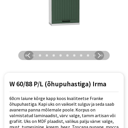
W 60/88 P/L (õhupuhastiga) Irma
60cm laiune kõrge kapp koos kvaliteetse Franke
õhupuhastiga. Kapi uks on vaikselt sulguv ja seda saab
avanema panna mõlemale poole. Korpus on
valmistatud laminaadist, värv: valge, tamm artisan või
grafiit. Uks on MDF plaadist, valikus palju värve: valge,
must, tumesinine, kreem, beez, Toscana punane, mocca