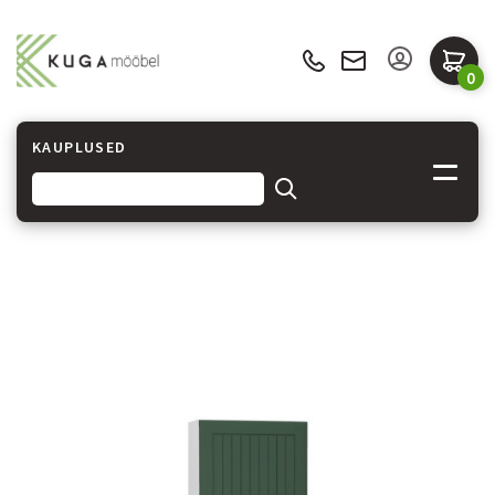
0
KAUPLUSED