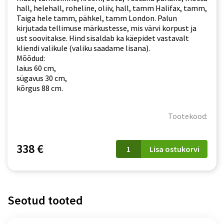
hall, helehall, roheline, oliiv, hall, tamm Halifax, tamm,
Taiga hele tamm, pähkel, tamm London. Palun
kirjutada tellimuse märkustesse, mis värvi korpust ja
ust soovitakse. Hind sisaldab ka käepidet vastavalt
kliendi valikule (valiku saadame lisana).
Mõõdud:
laius 60 cm,
sügavus 30 cm,
kõrgus 88 cm.
Tootekood:
W
338 €
Lisa ostukorvi
60/88
P/L
(õhupuhastiga)
Irma
kogus
Seotud tooted