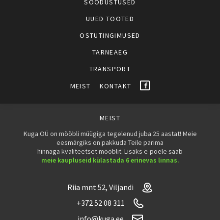
SOODUSTUSED
UUED TOOTED
OSTUTINGIMUSED
TARNEAEG
TRANSPORT
MEIST
KONTAKT
MEIST
Kuga OÜ on mööbli müügiga tegelenud juba 25 aastat! Meie
eesmärgiks on pakkuda Teile parima
hinnaga kvaliteetset mööblit. Lisaks e-poele saab
meie kaupluseid külastada 6 erinevas linnas.
Riia mnt 52, Viljandi
+372 52 08 311
info@kuga.ee