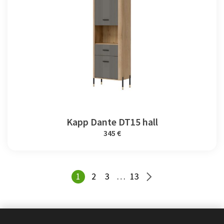
Kapp Dante DT15 hall
345 €
1
2
3
…
13