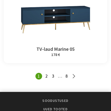
TV-laud Marine 05
178 €
1
2
3
…
8
SOODUSTUSED
UUED TOOTED