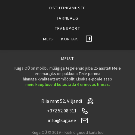
OSTUTINGIMUSED
TARNEAEG
TRANSPORT
MEIST
KONTAKT
MEIST
Kuga OÜ on mööbli müügiga tegelenud juba 25 aastat! Meie
eesmärgiks on pakkuda Teile parima
hinnaga kvaliteetset mööblit. Lisaks e-poele saab
meie kaupluseid külastada 6 erinevas linnas.
Riia mnt 52, Viljandi
+372 52 08 311
info@kuga.ee
Kuga OÜ © 2019 – Kõik õigused kaitstud