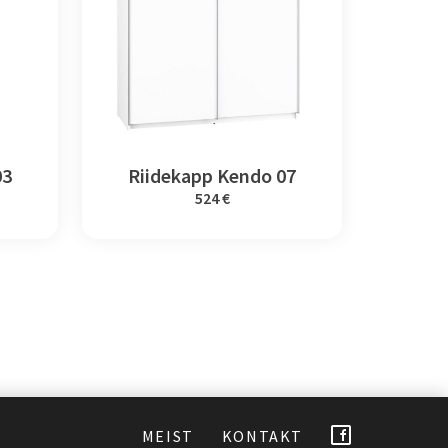
03
Riidekapp Kendo 07
524 €
MEIST
KONTAKT