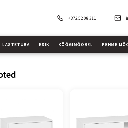
+372 52 08 311
i
LASTETUBA
ESIK
KÖÖGIMÖÖBEL
PEHME MÖ
oted