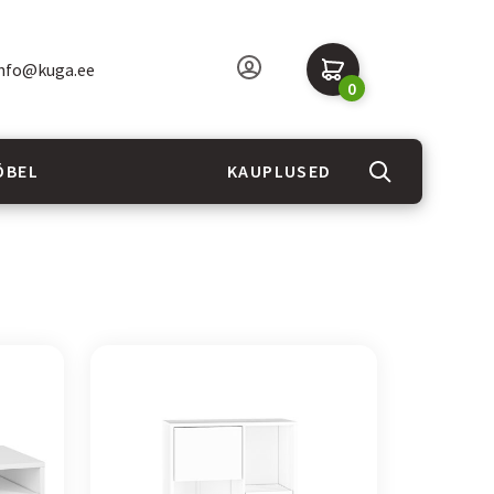
nfo@kuga.ee
0
ÖBEL
KAUPLUSED