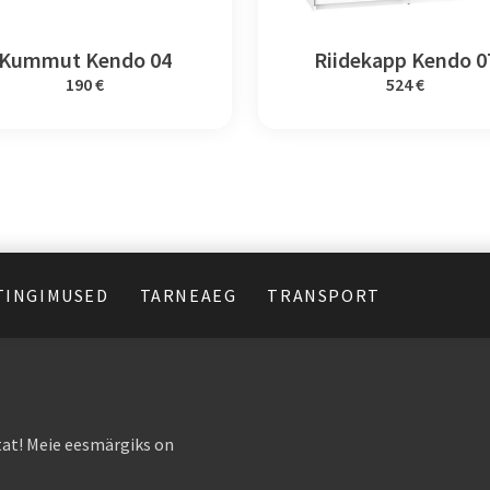
Kummut Kendo 04
Riidekapp Kendo 0
190 €
524 €
TINGIMUSED
TARNEAEG
TRANSPORT
at! Meie eesmärgiks on