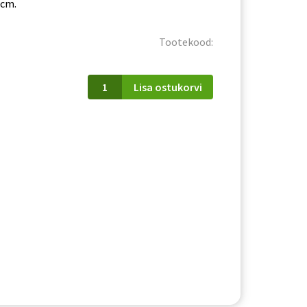
 cm.
Tootekood:
Kirjutuslaud
Lisa ostukorvi
Kendo
01
kogus