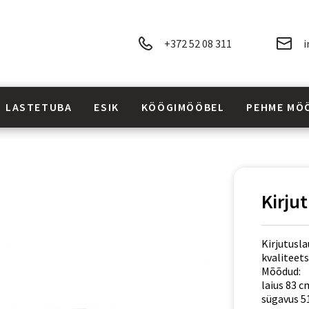
+372 52 08 311
i
LASTETUBA
ESIK
KÖÖGIMÖÖBEL
PEHME MÖ
Kirju
Kirjutusla
kvaliteets
Mõõdud:
laius 83 c
sügavus 5