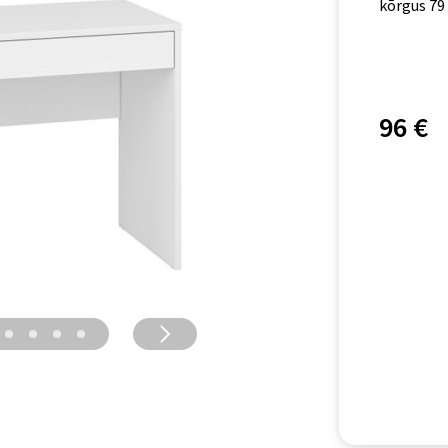
kõrgus 79
96 €