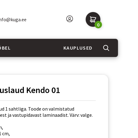
nfo@kuga.ee
0
ÖBEL
KAUPLUSED
tuslaud Kendo 01
ud 1 sahtliga. Toode on valmistatud
est ja vastupidavast laminaadist. Värv: valge.
m,
1 cm,