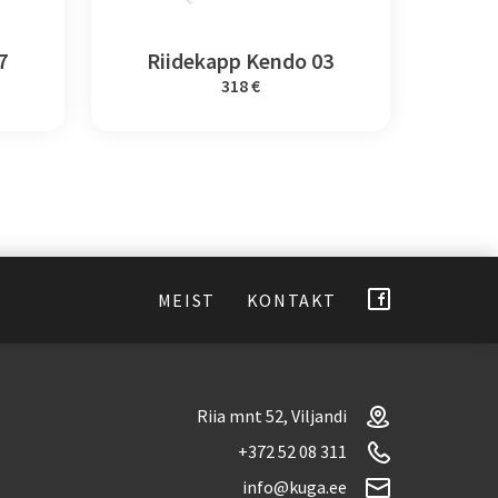
7
Riidekapp Kendo 03
318 €
MEIST
KONTAKT
Riia mnt 52, Viljandi
+372 52 08 311
info@kuga.ee