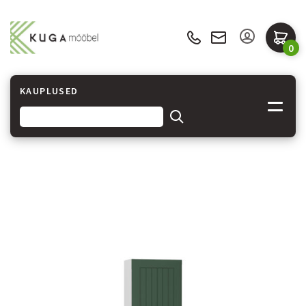
0
KAUPLUSED