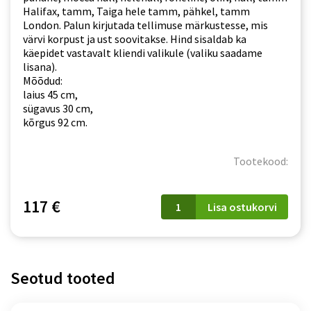
Halifax, tamm, Taiga hele tamm, pähkel, tamm
London. Palun kirjutada tellimuse märkustesse, mis
värvi korpust ja ust soovitakse. Hind sisaldab ka
käepidet vastavalt kliendi valikule (valiku saadame
lisana).
Mõõdud:
laius 45 cm,
sügavus 30 cm,
kõrgus 92 cm.
Tootekood:
W
117 €
Lisa ostukorvi
45
P/L
/92
Irma
kogus
Seotud tooted