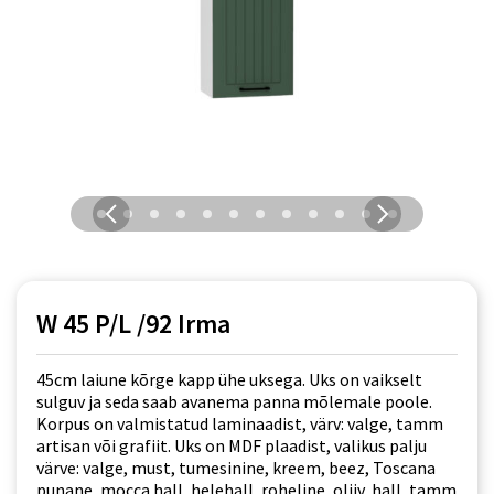
W 45 P/L /92 Irma
45cm laiune kõrge kapp ühe uksega. Uks on vaikselt
sulguv ja seda saab avanema panna mõlemale poole.
Korpus on valmistatud laminaadist, värv: valge, tamm
artisan või grafiit. Uks on MDF plaadist, valikus palju
värve: valge, must, tumesinine, kreem, beez, Toscana
punane, mocca hall, helehall, roheline, oliiv, hall, tamm