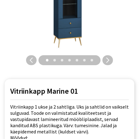
Vitriinkapp Marine 01
Vitriinkapp 1 ukse ja 2 sahtliga. Uks ja sahtlid on vaikselt
sulguvad. Toode on valmistatud kvaliteetsest ja
vastupidavast lamineeritud mööbliplaadist, servad
kanditud ABS plastikuga. Värv: tumesinine. Jalad ja
käepidemed metallist (kuldset värvi).
Mõõdud: