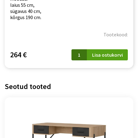
laius 55 cm,
sügavus 40 cm,
kõrgus 190 cm.
Tootekood:
Vitriinkapp
264 €
Lisa ostukorvi
Marine
01
kogus
Seotud tooted