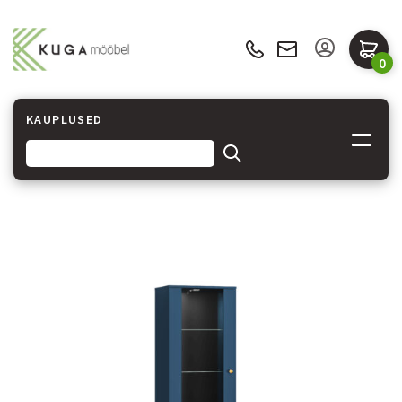
0
KAUPLUSED