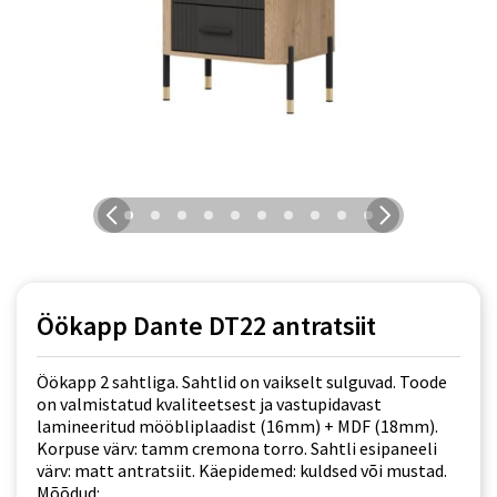
Öökapp Dante DT22 antratsiit
Öökapp 2 sahtliga. Sahtlid on vaikselt sulguvad. Toode
on valmistatud kvaliteetsest ja vastupidavast
lamineeritud mööbliplaadist (16mm) + MDF (18mm).
Korpuse värv: tamm cremona torro. Sahtli esipaneeli
värv: matt antratsiit. Käepidemed: kuldsed või mustad.
Mõõdud: