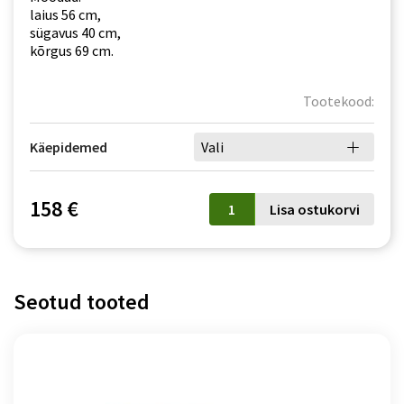
laius 56 cm,
sügavus 40 cm,
kõrgus 69 cm.
Tootekood:
Käepidemed
Vali
Öökapp
158 €
Lisa ostukorvi
Dante
DT22
antratsiit
kogus
Seotud tooted