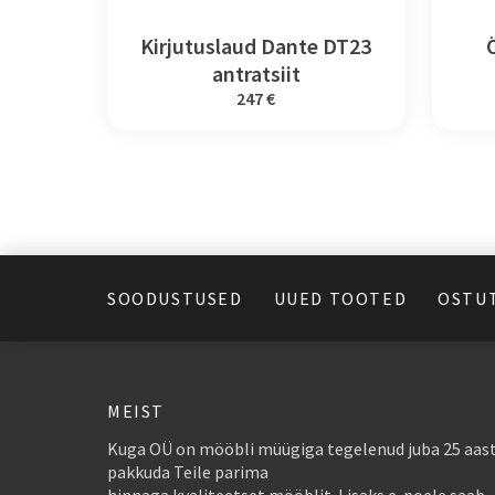
Kirjutuslaud Dante DT23
antratsiit
247 €
SOODUSTUSED
UUED TOOTED
OSTU
MEIST
Kuga OÜ on mööbli müügiga tegelenud juba 25 aast
pakkuda Teile parima