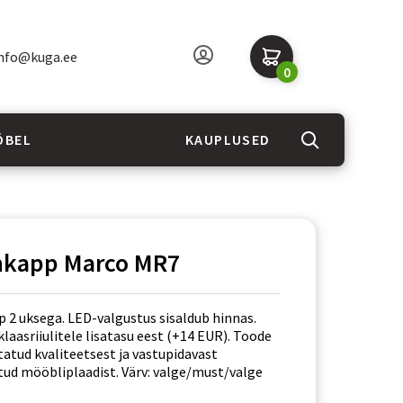
nfo@kuga.ee
0
ÖBEL
KAUPLUSED
inkapp Marco MR7
p 2 uksega. LED-valgustus sisaldub hinnas.
klaasriiulitele lisatasu eest (+14 EUR). Toode
tatud kvaliteetsest ja vastupidavast
tud mööbliplaadist. Värv: valge/must/valge