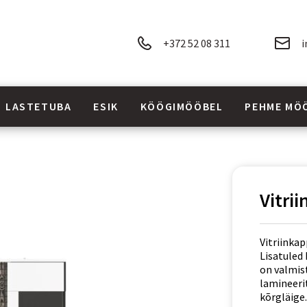
+372 52 08 311
i
LASTETUBA
ESIK
KÖÖGIMÖÖBEL
PEHME MÖ
Vitri
Vitriinkap
Lisatuled 
on valmis
lamineeri
kõrgläige.