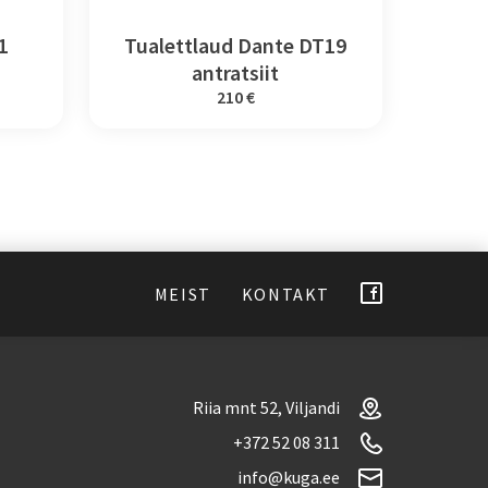
1
Tualettlaud Dante DT19
antratsiit
210 €
MEIST
KONTAKT
Riia mnt 52, Viljandi
+372 52 08 311
info@kuga.ee