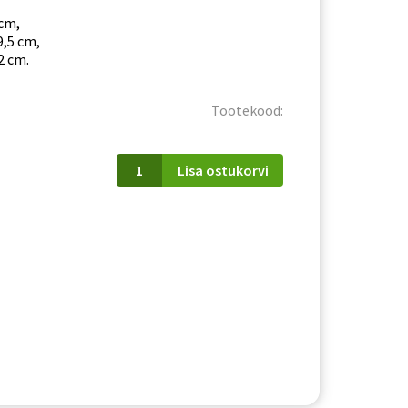
 cm,
9,5 cm,
2 cm.
Tootekood:
Vitriinkapp
Lisa ostukorvi
Marco
MR7
kogus