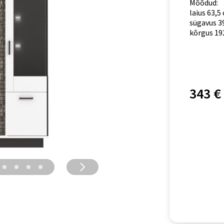
Mõõdud:
laius 63,5
sügavus 3
kõrgus 19
343 €