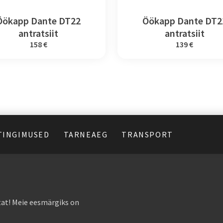
Öökapp Dante DT22
Öökapp Dante DT2
antratsiit
antratsiit
158 €
139 €
TINGIMUSED
TARNEAEG
TRANSPORT
at! Meie eesmärgiks on