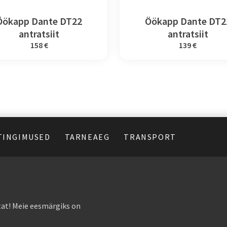
Öökapp Dante DT22
Öökapp Dante DT2
antratsiit
antratsiit
158 €
139 €
TINGIMUSED
TARNEAEG
TRANSPORT
at! Meie eesmärgiks on