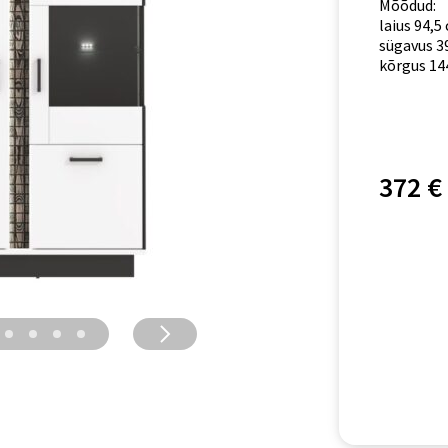
Mõõdud:
laius 94,5
sügavus 3
kõrgus 14
372 €