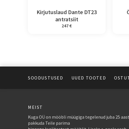
Kirjutuslaud Dante DT23
antratsiit
247 €
SOODUSTUSED
UUED TOOTED
OSTU
MEIST
Kuga OÜ on mööbli müügiga tegelenud juba 25 aast
pakkuda Teile parima