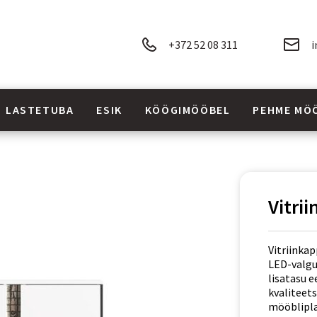
+372 52 08 311
i
LASTETUBA
ESIK
KÖÖGIMÖÖBEL
PEHME MÖ
Vitri
Vitriinkap
LED-valgus
lisatasu 
kvaliteets
mööblipla