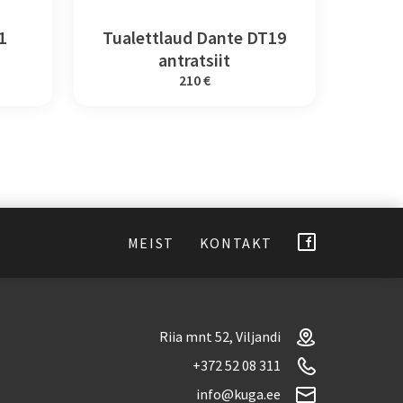
1
Tualettlaud Dante DT19
antratsiit
210 €
MEIST
KONTAKT
Riia mnt 52, Viljandi
+372 52 08 311
info@kuga.ee