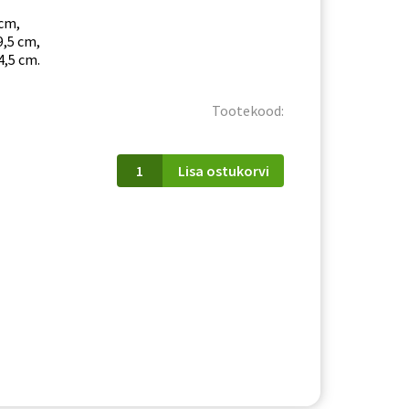
 cm,
9,5 cm,
4,5 cm.
Tootekood:
Vitriinkapp
Lisa ostukorvi
Marco
MR5
kogus