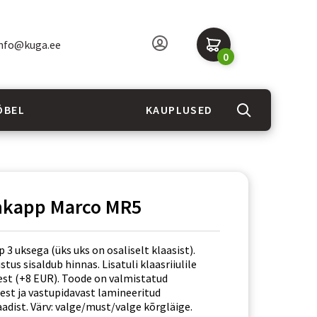
nfo@kuga.ee
0
ÖBEL
KAUPLUSED
inkapp Marco MR5
p 3 uksega (üks uks on osaliselt klaasist).
tus sisaldub hinnas. Lisatuli klaasriiulile
eest (+8 EUR). Toode on valmistatud
est ja vastupidavast lamineeritud
adist. Värv: valge/must/valge kõrgläige.