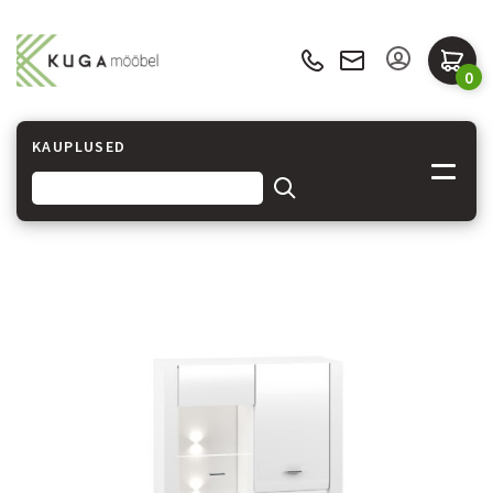
0
KAUPLUSED