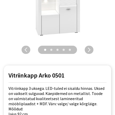
Vitriinkapp Arko 0501
Vitriinkapp 3 uksega. LED-tuled ei sisaldu hinnas. Uksed
on vaikselt sulguvad. Käepidemed on metallist. Toode
on valmistatud kvaliteetsest lamineeritud
mööbliplaadist + MDF. Värv: valge/ valge kõrgläige.
Mõõdud:
laius 92 cm,