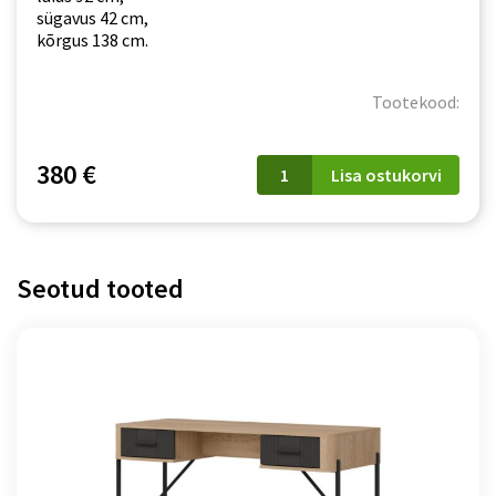
sügavus 42 cm,
kõrgus 138 cm.
Tootekood:
Vitriinkapp
380 €
Lisa ostukorvi
Arko
0501
kogus
Seotud tooted