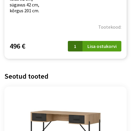
sügavus 42 cm,
kõrgus 201 cm.
Tootekood:
Vitriinkapp
496 €
Lisa ostukorvi
Arko
04
kogus
Seotud tooted