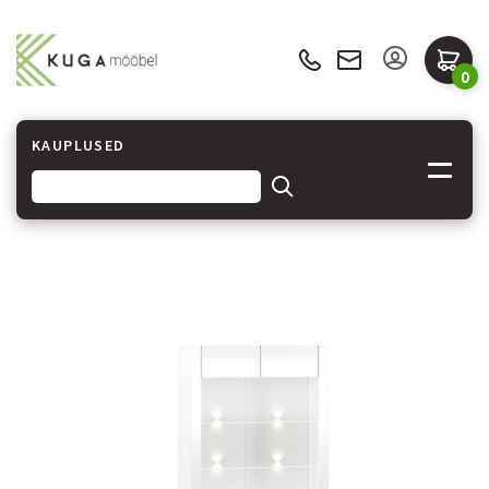
0
KAUPLUSED