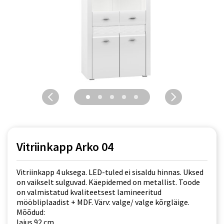
Vitriinkapp Arko 04
Vitriinkapp 4 uksega. LED-tuled ei sisaldu hinnas. Uksed
on vaikselt sulguvad. Käepidemed on metallist. Toode
on valmistatud kvaliteetsest lamineeritud
mööbliplaadist + MDF. Värv: valge/ valge kõrgläige.
Mõõdud:
laius 92 cm,