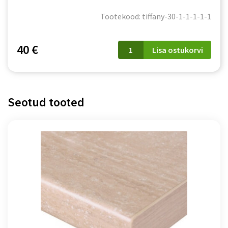
Tootekood: tiffany-30-1-1-1-1-1
Töötasapind
40 €
Lisa ostukorvi
Modena
80
cm
kogus
Seotud tooted