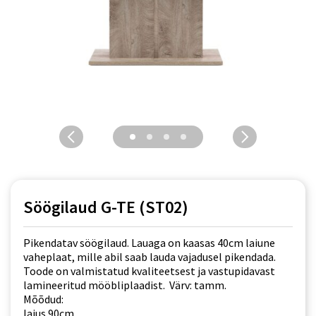
Söögilaud G-TE (ST02)
Pikendatav söögilaud. Lauaga on kaasas 40cm laiune
vaheplaat, mille abil saab lauda vajadusel pikendada.
Toode on valmistatud kvaliteetsest ja vastupidavast
lamineeritud mööbliplaadist. Värv: tamm.
Mõõdud:
laius 90cm,