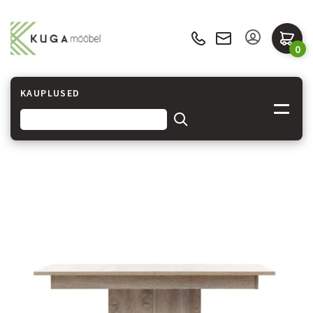
0
KAUPLUSED