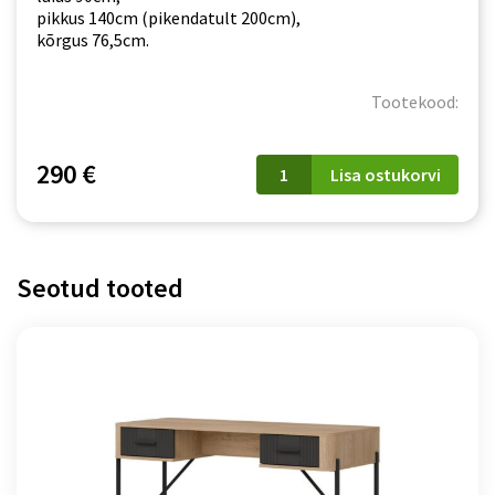
pikkus 140cm (pikendatult 200cm),
kõrgus 76,5cm.
Tootekood:
Söögilaud
290 €
Lisa ostukorvi
G-
TE
(ST02)
kogus
Seotud tooted