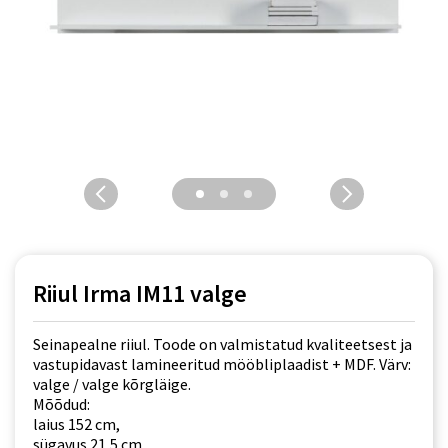
Riiul Irma IM11 valge
Seinapealne riiul. Toode on valmistatud kvaliteetsest ja
vastupidavast lamineeritud mööbliplaadist + MDF. Värv:
valge / valge kõrgläige.
Mõõdud:
laius 152 cm,
sügavus 21,5 cm,