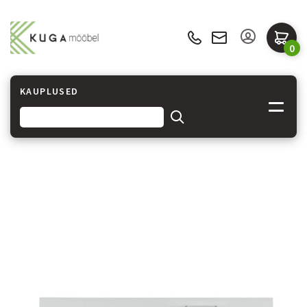
0
KAUPLUSED