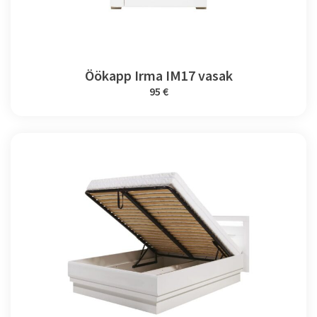
Öökapp Irma IM17 vasak
95 €