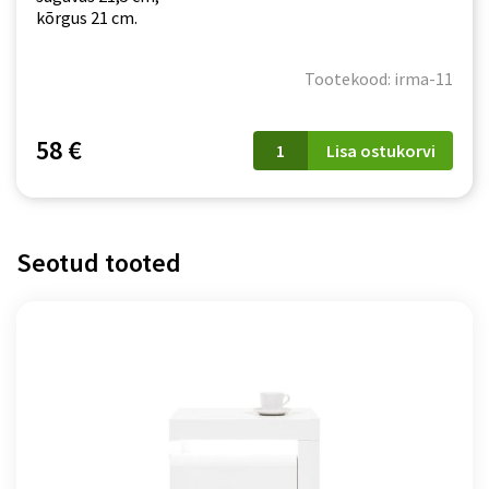
kõrgus 21 cm.
Tootekood: irma-11
Riiul
58 €
Lisa ostukorvi
Irma
IM11
valge
kogus
Seotud tooted