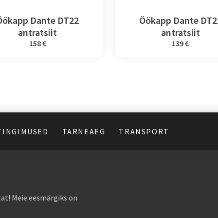
Öökapp Dante DT22
Öökapp Dante DT2
antratsiit
antratsiit
158 €
139 €
TINGIMUSED
TARNEAEG
TRANSPORT
at! Meie eesmärgiks on