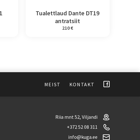
1
Tualettlaud Dante DT19
antratsiit
210 €
MEIST
KONTAKT
Riia mnt 52, Viljandi
+372 52 08 311
info@kuga.ee