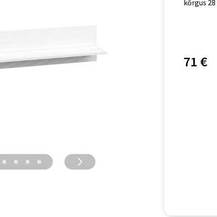
kõrgus 28
71 €