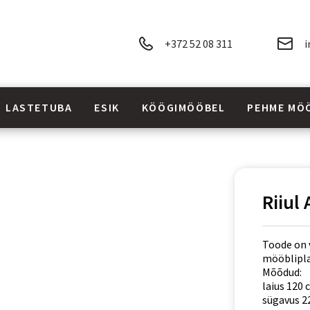
+372 52 08 311
i
LASTETUBA
ESIK
KÖÖGIMÖÖBEL
PEHME MÖ
Riiul
Toode on 
mööbliplaa
Mõõdud:
laius 120 
sügavus 2