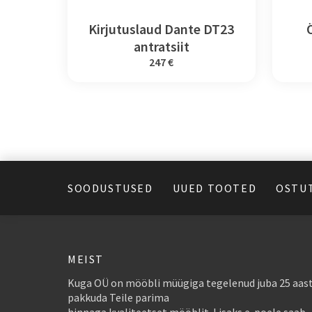
Kirjutuslaud Dante DT23
antratsiit
247 €
SOODUSTUSED
UUED TOOTED
OSTU
MEIST
Kuga OÜ on mööbli müügiga tegelenud juba 25 aast
pakkuda Teile parima