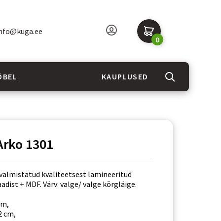
nfo@kuga.ee
0
ÖBEL
KAUPLUSED
 Arko 1301
valmistatud kvaliteetsest lamineeritud
dist + MDF. Värv: valge/ valge kõrgläige.
cm,
2 cm,