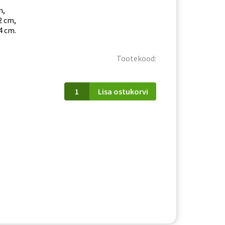
m,
2 cm,
4 cm.
Tootekood:
Riidekapp
Lisa ostukorvi
Remi
RM10
tamm
sonoma
kogus