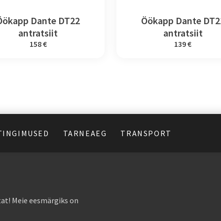
Öökapp Dante DT22
Öökapp Dante DT2
antratsiit
antratsiit
158 €
139 €
TINGIMUSED
TARNEAEG
TRANSPORT
at! Meie eesmärgiks on