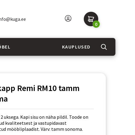
nfo@kuga.ee
0
ÖBEL
KAUPLUSED
ekapp Remi RM10 tamm
ma
2 uksega. Kapi sisu on näha pildil. Toode on
ud kvaliteetsest ja vastupidavast
tud mööbliplaadist. Värv: tamm sonoma.