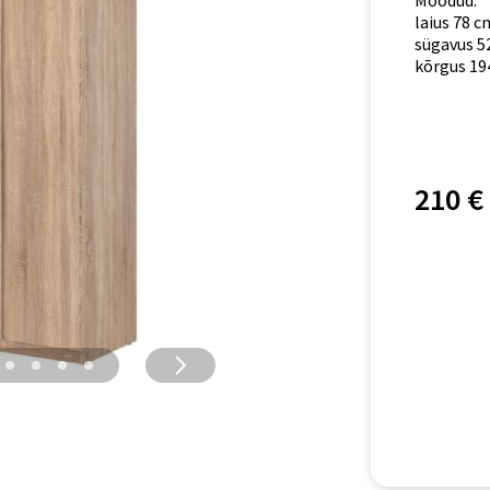
Mõõdud:
laius 78 c
sügavus 5
kõrgus 19
210 €