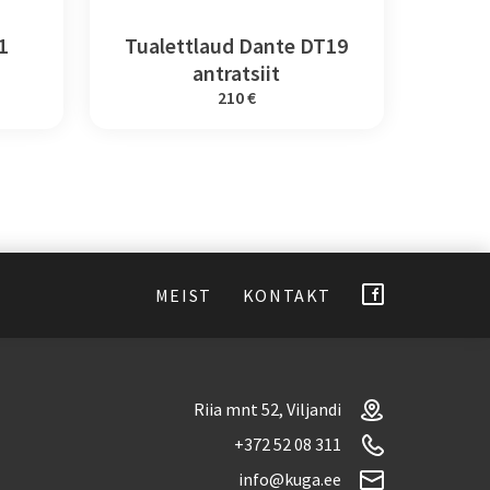
1
Tualettlaud Dante DT19
antratsiit
210 €
MEIST
KONTAKT
Riia mnt 52, Viljandi
+372 52 08 311
info@kuga.ee