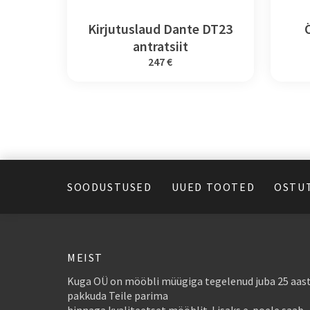
Kirjutuslaud Dante DT23
antratsiit
247 €
SOODUSTUSED
UUED TOOTED
OSTU
MEIST
Kuga OÜ on mööbli müügiga tegelenud juba 25 aast
pakkuda Teile parima