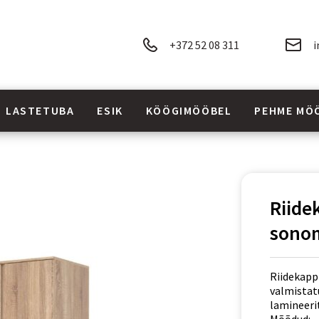
+372 52 08 311
i
LASTETUBA
ESIK
KÖÖGIMÖÖBEL
PEHME MÖ
Riid
sono
Riidekapp 
valmistat
lamineeri