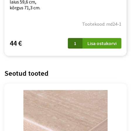
laius 59,6 cm,
kõrgus 71,3 cm.
Tootekood: md24-1
MD24
44 €
Lisa ostukorvi
Modena
valge
(uks
nõudepesumasinale)
kogus
Seotud tooted