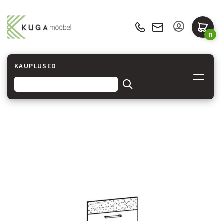
0
KAUPLUSED