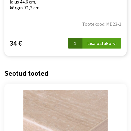
laius 44,6 cm,
kõrgus 71,3 cm.
Tootekood: MD23-1
MD23
34 €
Lisa ostukorvi
Modena
valge
(uks
nõudepesumasinale)
kogus
Seotud tooted