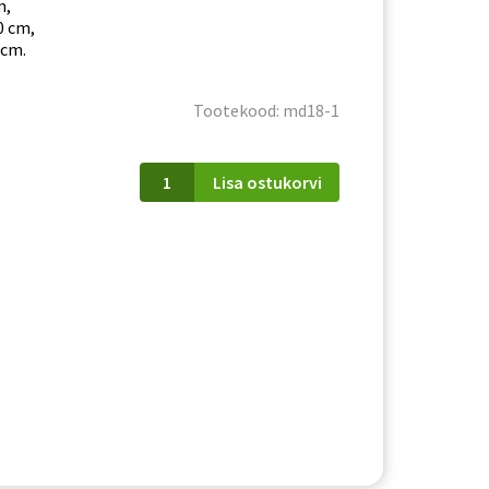
m,
0 cm,
 cm.
Tootekood: md18-1
MD18/D60Z
Lisa ostukorvi
Modena
valge
kogus