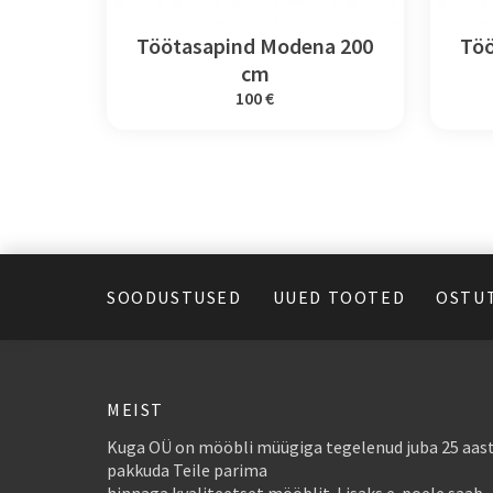
Töötasapind Modena 200
Töö
cm
100 €
SOODUSTUSED
UUED TOOTED
OSTU
MEIST
Kuga OÜ on mööbli müügiga tegelenud juba 25 aast
pakkuda Teile parima