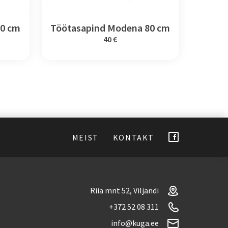
90 cm
Töötasapind Modena 80 cm
40 €
MEIST
KONTAKT
Riia mnt 52, Viljandi
+372 52 08 311
info@kuga.ee