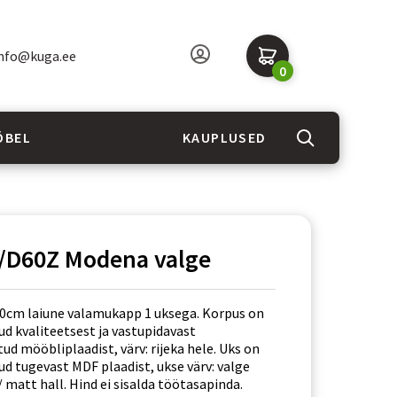
nfo@kuga.ee
0
ÖBEL
KAUPLUSED
/D60Z Modena valge
0cm laiune valamukapp 1 uksega. Korpus on
ud kvaliteetsest ja vastupidavast
ud mööbliplaadist, värv: rijeka hele. Uks on
d tugevast MDF plaadist, ukse värv: valge
 matt hall. Hind ei sisalda töötasapinda.