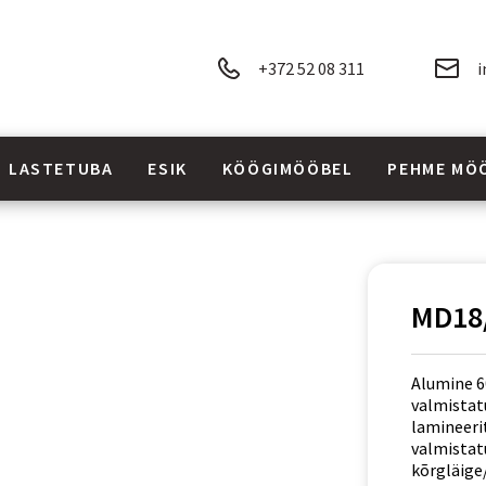
+372 52 08 311
i
LASTETUBA
ESIK
KÖÖGIMÖÖBEL
PEHME MÖ
MD18
Alumine 6
valmistat
lamineerit
valmistatu
kõrgläige/