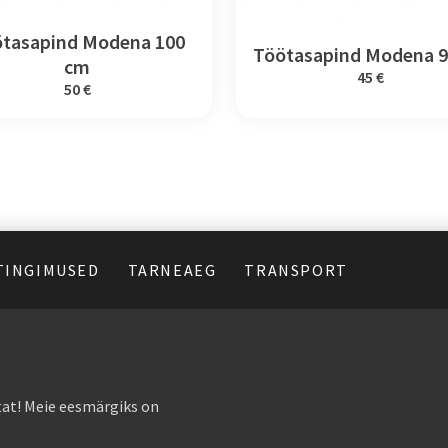
tasapind Modena 100
Töötasapind Modena 
cm
45 €
50 €
TINGIMUSED
TARNEAEG
TRANSPORT
at! Meie eesmärgiks on