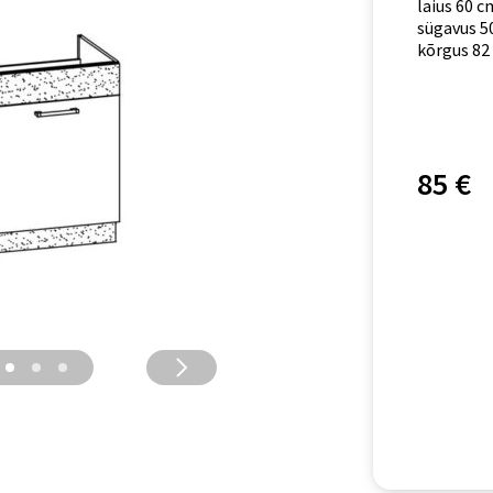
laius 60 c
sügavus 5
kõrgus 82
85 €