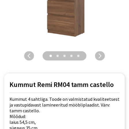
Kummut Remi RM04 tamm castello
Kummut 4 sahtliga. Toode on valmistatud kvaliteetsest
ja vastupidavast lamineeritud mööbliplaadist. Värv:
tamm castello.
Mõõdud:
laius 54,5 cm,
sügavus 35 cm,