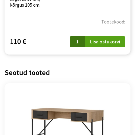
kõrgus 105 cm.
Tootekood:
Kummut
110 €
Lisa ostukorvi
Remi
RM04
tamm
castello
kogus
Seotud tooted