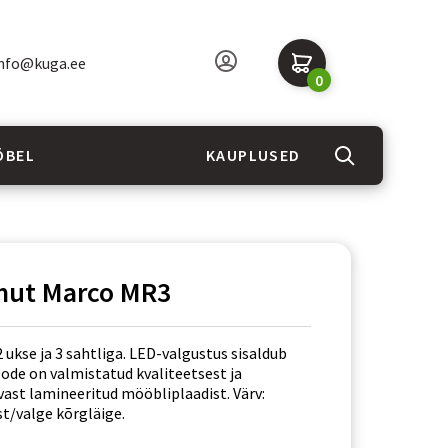
nfo@kuga.ee
0
ÖBEL
KAUPLUSED
ut Marco MR3
ukse ja 3 sahtliga. LED-valgustus sisaldub
oode on valmistatud kvaliteetsest ja
vast lamineeritud mööbliplaadist. Värv:
t/valge kõrgläige.