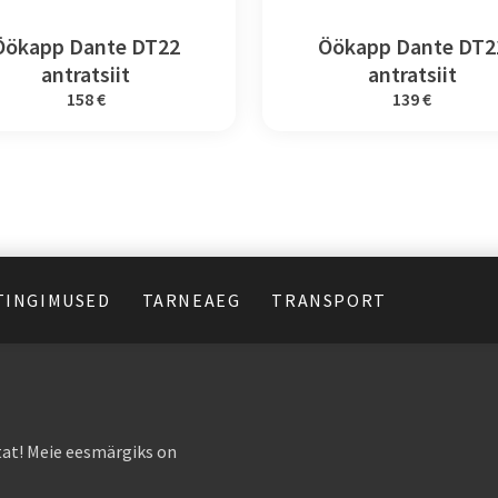
Öökapp Dante DT22
Öökapp Dante DT2
antratsiit
antratsiit
158 €
139 €
TINGIMUSED
TARNEAEG
TRANSPORT
at! Meie eesmärgiks on