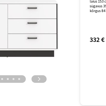
laius 153 
sügavus 3
kõrgus 84
332 €