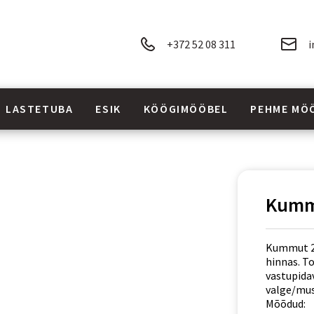
+372 52 08 311
i
LASTETUBA
ESIK
KÖÖGIMÖÖBEL
PEHME MÖ
Kumm
Kummut 2 
hinnas. T
vastupida
valge/mus
Mõõdud: