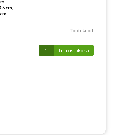
cm,
9,5 cm,
 cm.
Tootekood:
Kummut
Lisa ostukorvi
Marco
MR3
kogus