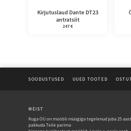
Kirjutuslaud Dante DT23
antratsiit
247 €
SOODUSTUSED
UUED TOOTED
OSTU
MEIST
Kuga OÜ on mööbli müügiga tegelenud juba 25 aast
pakkuda Teile parima