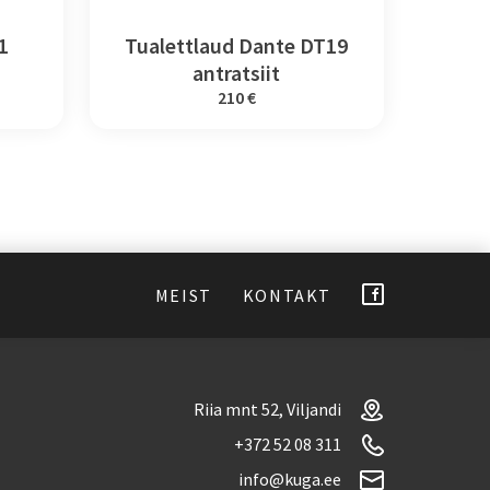
1
Tualettlaud Dante DT19
antratsiit
210 €
MEIST
KONTAKT
Riia mnt 52, Viljandi
+372 52 08 311
info@kuga.ee