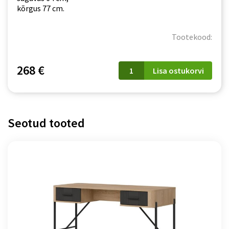
kõrgus 77 cm.
Tootekood:
Kirjutuslaud
268 €
Lisa ostukorvi
Loft
LT14
kogus
Seotud tooted