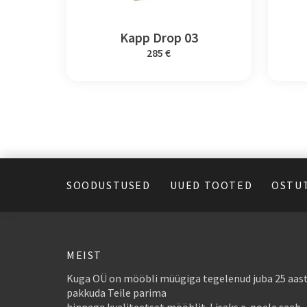
Kapp Drop 03
285 €
SOODUSTUSED
UUED TOOTED
OSTU
MEIST
Kuga OÜ on mööbli müügiga tegelenud juba 25 aast
pakkuda Teile parima