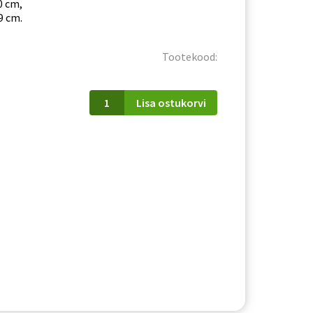
0 cm,
9 cm.
Tootekood:
Kapp
Lisa ostukorvi
Drop
03
kogus