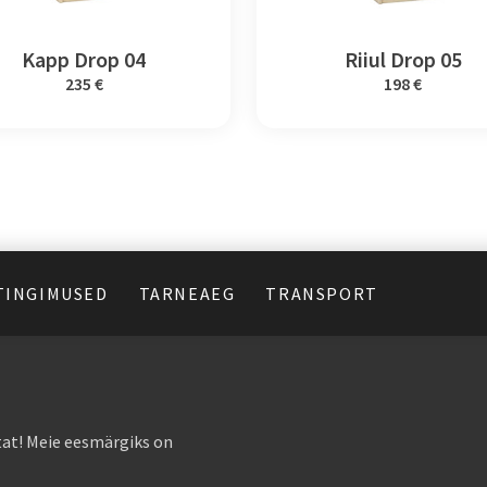
Kapp Drop 04
Riiul Drop 05
235 €
198 €
TINGIMUSED
TARNEAEG
TRANSPORT
at! Meie eesmärgiks on