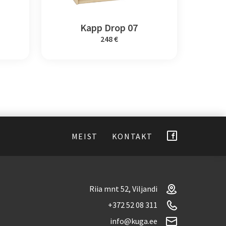
Kapp Drop 07
248 €
MEIST
KONTAKT
Riia mnt 52, Viljandi
+372 52 08 311
info@kuga.ee