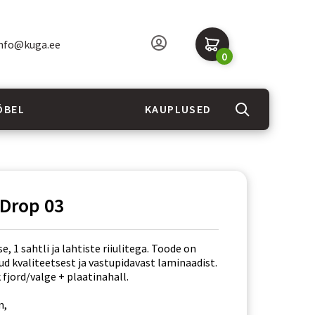
nfo@kuga.ee
0
ÖBEL
KAUPLUSED
Drop 03
e, 1 sahtli ja lahtiste riiulitega. Toode on
d kvaliteetsest ja vastupidavast laminaadist.
 fjord/valge + plaatinahall.
m,