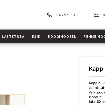
+372 52 08 311
i
LASTETUBA
ESIK
KÖÖGIMÖÖBEL
PEHME MÖ
Kapp 
Kapp 2 uks
valmistatu
Värv: pöök
Mõõdud:
laius 80 c