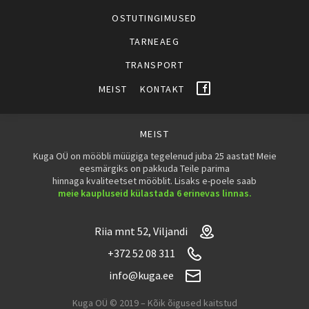
OSTUTINGIMUSED
TARNEAEG
TRANSPORT
MEIST
KONTAKT
MEIST
Kuga OÜ on mööbli müügiga tegelenud juba 25 aastat! Meie
eesmärgiks on pakkuda Teile parima
hinnaga kvaliteetset mööblit. Lisaks e-poele saab
meie kaupluseid külastada 6 erinevas linnas.
Riia mnt 52, Viljandi
+372 52 08 311
info@kuga.ee
Kuga OÜ © 2019 – Kõik õigused kaitstud