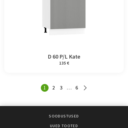
D 60 P/L Kate
135 €
1
2
3
…
6
SOODUSTUSED
UUED TOOTED