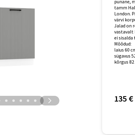
punane, mo
tamm Hali
London. P
värvi korp
Jalad on r
vastavalt 
ei sisalda
Mõõdud:
laius 60 c
sügavus 5
kõrgus 82
135 €