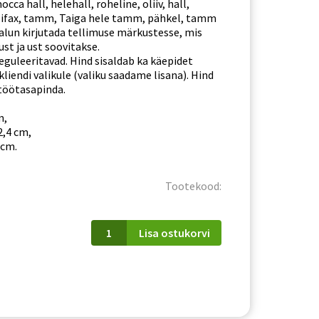
cca hall, helehall, roheline, oliiv, hall,
fax, tamm, Taiga hele tamm, pähkel, tamm
alun kirjutada tellimuse märkustesse, mis
ust ja ust soovitakse.
eguleeritavad. Hind sisaldab ka käepidet
kliendi valikule (valiku saadame lisana). Hind
 töötasapinda.
m,
2,4 cm,
 cm.
Tootekood:
D
Lisa ostukorvi
60
P/L
Kate
kogus