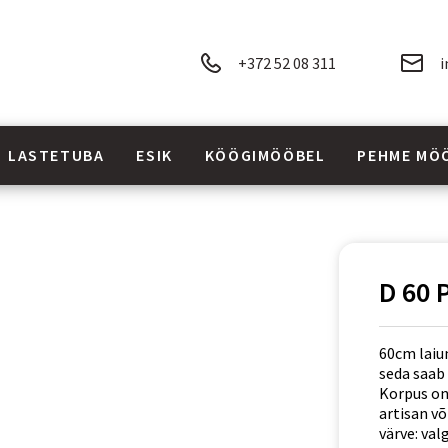
+372 52 08 311
i
LASTETUBA
ESIK
KÖÖGIMÖÖBEL
PEHME MÖ
D 60 
60cm laiun
seda saab
Korpus on
artisan võ
värve: va