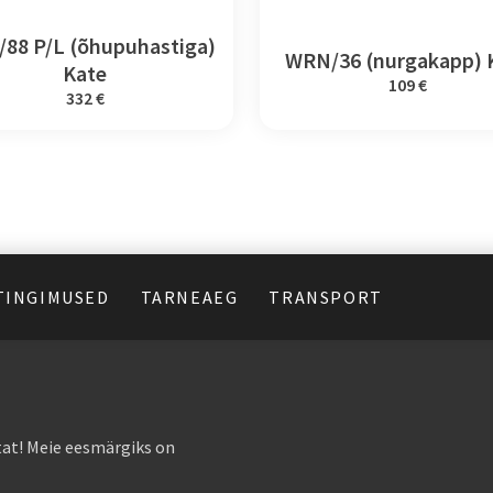
/88 P/L (õhupuhastiga)
WRN/36 (nurgakapp) 
Kate
109 €
332 €
TINGIMUSED
TARNEAEG
TRANSPORT
at! Meie eesmärgiks on