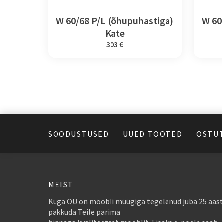
W 60/68 P/L (õhupuhastiga)
W 60
Kate
303 €
SOODUSTUSED
UUED TOOTED
OSTU
MEIST
Kuga OÜ on mööbli müügiga tegelenud juba 25 aast
pakkuda Teile parima