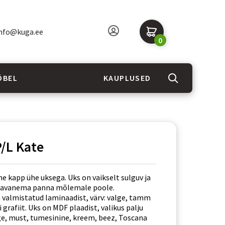
nfo@kuga.ee
0
ÖBEL
KAUPLUSED
P/L Kate
e kapp ühe uksega. Uks on vaikselt sulguv ja
 avanema panna mõlemale poole.
 valmistatud laminaadist, värv: valge, tamm
i grafiit. Uks on MDF plaadist, valikus palju
lge, must, tumesinine, kreem, beez, Toscana