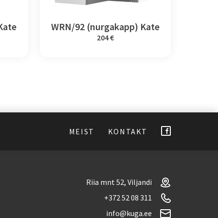
Kate
WRN/92 (nurgakapp) Kate
204 €
MEIST
KONTAKT
Riia mnt 52, Viljandi
+372 52 08 311
info@kuga.ee