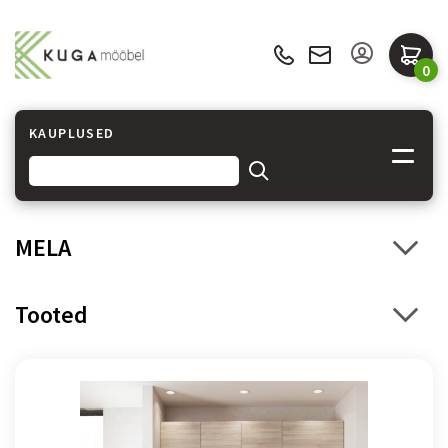
0
KAUPLUSED
MELA
Tooted