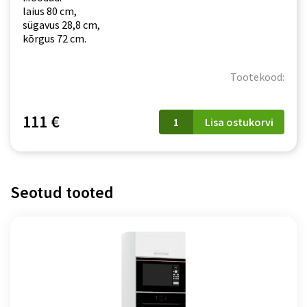
laius 80 cm,
sügavus 28,8 cm,
kõrgus 72 cm.
Tootekood:
WS
111 €
Lisa ostukorvi
80
GRF/2
SD
Natalia
valge
Seotud tooted
kogus