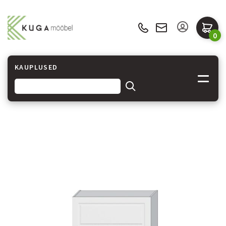
0
KAUPLUSED