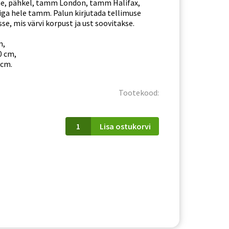
e, pähkel, tamm London, tamm Halifax,
ga hele tamm. Palun kirjutada tellimuse
e, mis värvi korpust ja ust soovitakse.
m,
0 cm,
 cm.
Tootekood:
WS
Lisa ostukorvi
60/72
P/L
ZOYA
kogus