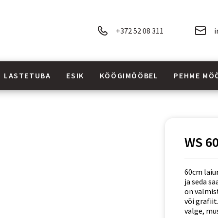
+372 52 08 311
i
LASTETUBA
ESIK
KÖÖGIMÖÖBEL
PEHME MÖ
WS 60
60cm laiun
ja seda s
on valmis
või grafii
valge, mus