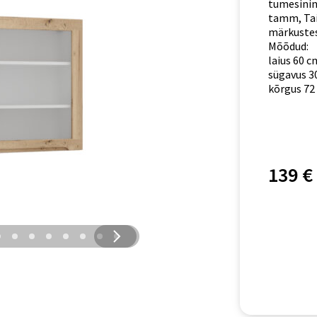
tumesinin
tamm, Tai
märkustess
Mõõdud:
laius 60 c
sügavus 3
kõrgus 72
139 €