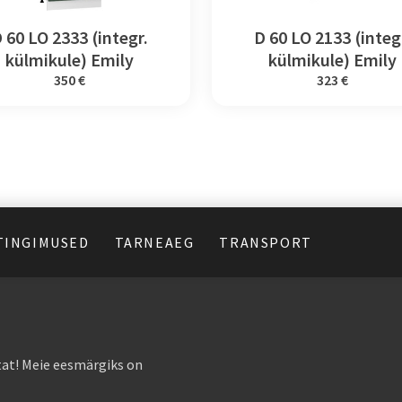
 60 LO 2333 (integr.
D 60 LO 2133 (integ
külmikule) Emily
külmikule) Emily
350 €
323 €
TINGIMUSED
TARNEAEG
TRANSPORT
at! Meie eesmärgiks on