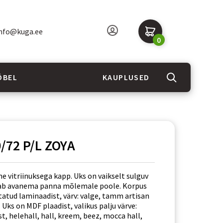
nfo@kuga.ee
0
ÖBEL
KAUPLUSED
/72 P/L ZOYA
e vitriinuksega kapp. Uks on vaikselt sulguv
aab avanema panna mõlemale poole. Korpus
tatud laminaadist, värv: valge, tamm artisan
t. Uks on MDF plaadist, valikus palju värve:
t, helehall, hall, kreem, beez, mocca hall,