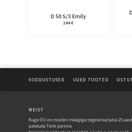
D
D 50 S/3 Emily
244 €
SOODUSTUSED
UUED TOOTED
OSTU
MEIST
Kuga OÜ on mööbli müügiga tegelenud juba 25 aast
pakkuda Teile parima