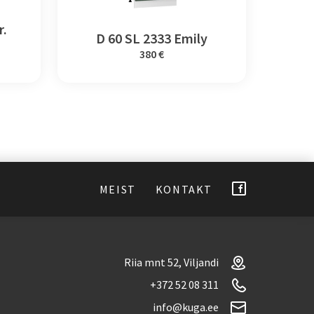
r.
D 60 SL 2333 Emily
380 €
MEIST
KONTAKT
Riia mnt 52, Viljandi
+372 52 08 311
info@kuga.ee