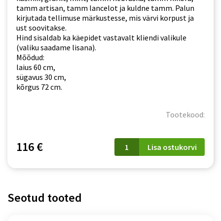
tamm artisan, tamm lancelot ja kuldne tamm. Palun
kirjutada tellimuse märkustesse, mis värvi korpust ja
ust soovitakse.
Hind sisaldab ka käepidet vastavalt kliendi valikule
(valiku saadame lisana).
Mõõdud:
laius 60 cm,
sügavus 30 cm,
kõrgus 72 cm.
Tootekood:
WS
116 €
Lisa ostukorvi
60/72
Bono
kogus
Seotud tooted