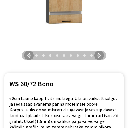
WS 60/72 Bono
60cm laiune kapp 1 vitriinuksega. Uks on vaikselt sulguv
ja seda saab avanema panna mõlemale poole.
Korpus ja uks on valmistatud tugevast ja vastupidavast
laminaatplaadist. Korpuse värv: valge, tamm artisan või
grafiit. Uksel(18mm) on valikus palju värve: valge,
kašmiir, grafiit, mint, tamm nebraska, tamm hikora,