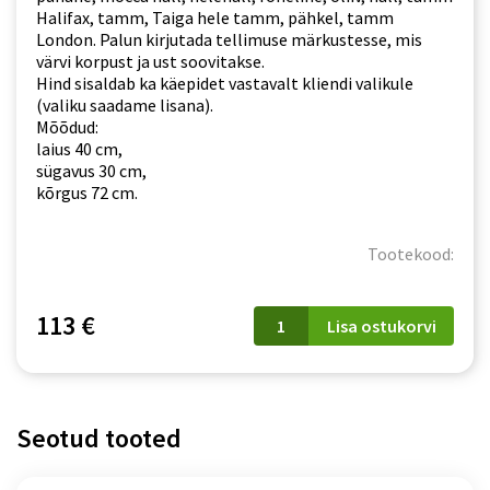
Halifax, tamm, Taiga hele tamm, pähkel, tamm
London. Palun kirjutada tellimuse märkustesse, mis
värvi korpust ja ust soovitakse.
Hind sisaldab ka käepidet vastavalt kliendi valikule
(valiku saadame lisana).
Mõõdud:
laius 40 cm,
sügavus 30 cm,
kõrgus 72 cm.
Tootekood:
WS
113 €
Lisa ostukorvi
40/72
P/L
ADELE
kogus
Seotud tooted