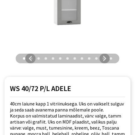
WS 40/72 P/L ADELE
40cm laiune kapp 1 vitriinuksega. Uks on vaikselt sulguv
ja seda saab avanema panna mõlemale poole.
Korpus on valmistatud laminaadist, värv: valge, tamm
artisan või grafiit. Uks on MDF plaadist, valikus palju
värve: valge, must, tumesinine, kreem, beez, Toscana
punane, mocca hall, helehall, roheline, oliiv, hall, tamm