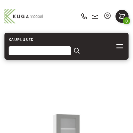
0
KAUPLUSED