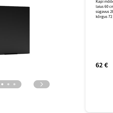
Kapi mõõ
laius 60 c
sügavus 2
kõrgus 72
62 €