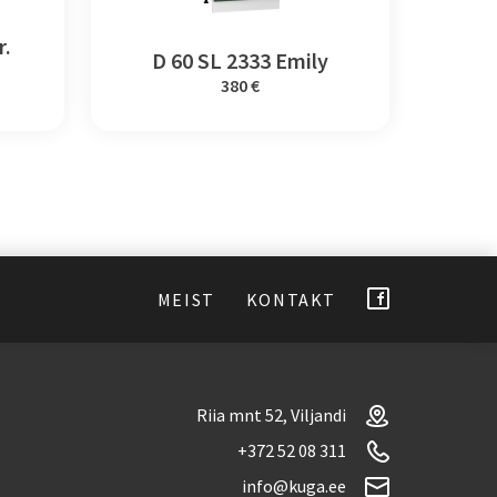
r.
D 60 SL 2333 Emily
380 €
MEIST
KONTAKT
Riia mnt 52, Viljandi
+372 52 08 311
info@kuga.ee