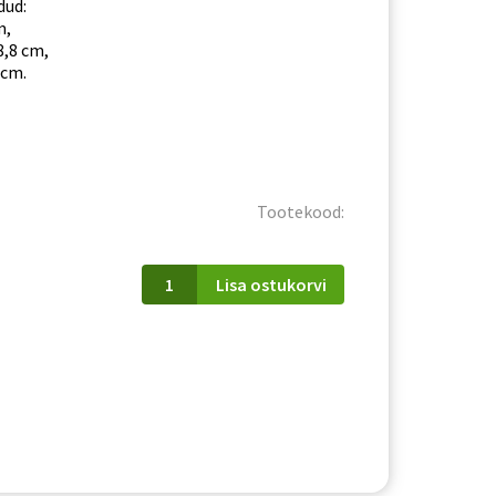
dud:
m,
8,8 cm,
 cm.
Tootekood:
W
Lisa ostukorvi
60
P/L
Mina
kogus