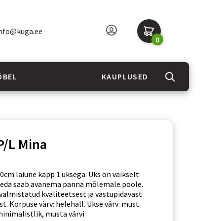
nfo@kuga.ee
0
ÖBEL
KAUPLUSED
P/L Mina
0cm laiune kapp 1 uksega. Uks on vaikselt
 seda saab avanema panna mõlemale poole.
valmistatud kvaliteetsest ja vastupidavast
t. Korpuse värv: helehall. Ukse värv: must.
inimalistlik, musta värvi.