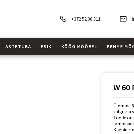
+372 52 08 311
i
LASTETUBA
ESIK
KÖÖGIMÖÖBEL
PEHME MÖ
W 60 
Ülemine 6
sulguv ja
Toode on 
laminaadis
Käepide: m