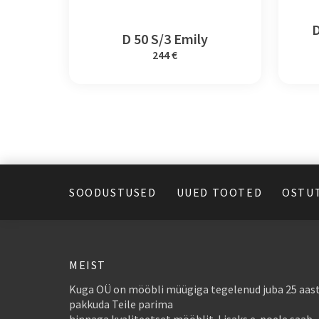
D
D 50 S/3 Emily
244 €
SOODUSTUSED
UUED TOOTED
OSTU
MEIST
Kuga OÜ on mööbli müügiga tegelenud juba 25 aast
pakkuda Teile parima