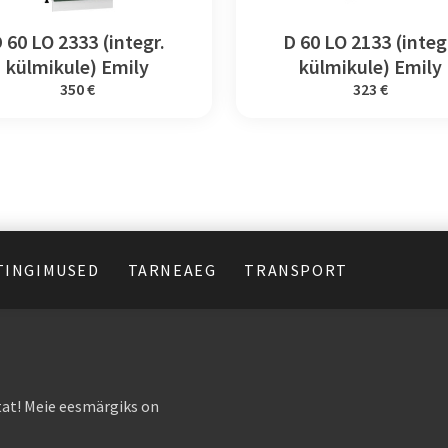
 60 LO 2333 (integr.
D 60 LO 2133 (integ
külmikule) Emily
külmikule) Emily
350 €
323 €
TINGIMUSED
TARNEAEG
TRANSPORT
at! Meie eesmärgiks on