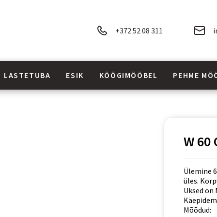
+372 52 08 311
i
LASTETUBA
ESIK
KÖÖGIMÖÖBEL
PEHME MÖ
W 60 
Ülemine 6
üles. Korp
Uksed on M
Käepideme
Mõõdud: