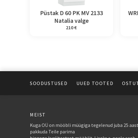
Püstak D 60 PK MV 2133
WRN
Natalia valge
210 €
SOODUSTUSED
UUED TOOTED
OSTU
MEIST
Kuga OÜ on mööbli müügiga tegelenud juba 25 aast
pakkuda Teile parima