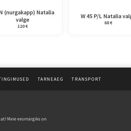
 (nurgakapp) Natalia
W 45 P/L Natalia va
valge
68 €
120 €
TINGIMUSED
TARNEAEG
TRANSPORT
at! Meie eesmärgiks on