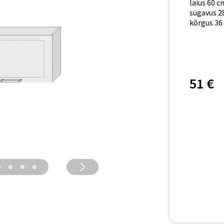
laius 60 c
sügavus 2
kõrgus 36
51 €