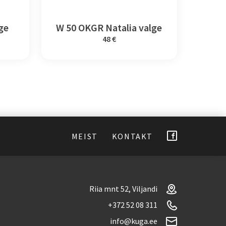
lge
W 50 OKGR Natalia valge
48 €
MEIST
KONTAKT
Riia mnt 52, Viljandi
+372 52 08 311
info@kuga.ee