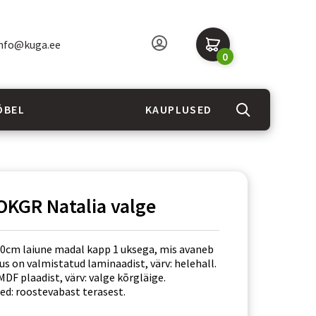
nfo@kuga.ee
0
ÖBEL
KAUPLUSED
OKGR Natalia valge
0cm laiune madal kapp 1 uksega, mis avaneb
us on valmistatud laminaadist, värv: helehall.
DF plaadist, värv: valge kõrgläige.
d: roostevabast terasest.