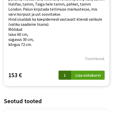
Halifax, tamm, Taiga hele tamm, pähkel, tamm
London. Palun kirjutada tellimuse märkustesse, mis
värvi korpust ja ust soovitakse.
Hind sisaldab ka käepidemeid vastavalt kliendi valikule
(valiku saadame lisana).
Mõõdud:
laius 60 cm,
sügavus 30 cm,
kõrgus 72 cm.
Tootekood:
W
153 €
Lisa ostukorvi
60
GRF/2
Kate
kogus
Seotud tooted