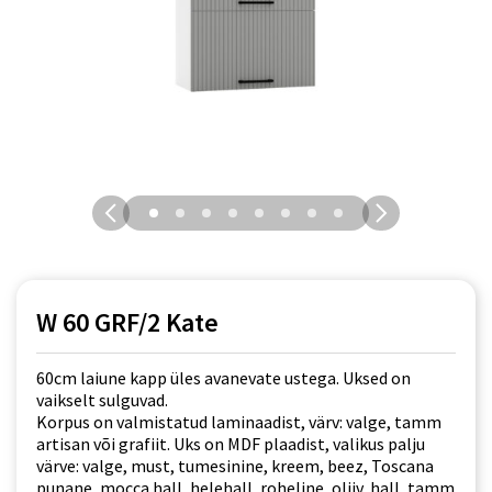
W 60 GRF/2 Kate
60cm laiune kapp üles avanevate ustega. Uksed on
vaikselt sulguvad.
Korpus on valmistatud laminaadist, värv: valge, tamm
artisan või grafiit. Uks on MDF plaadist, valikus palju
värve: valge, must, tumesinine, kreem, beez, Toscana
punane, mocca hall, helehall, roheline, oliiv, hall, tamm