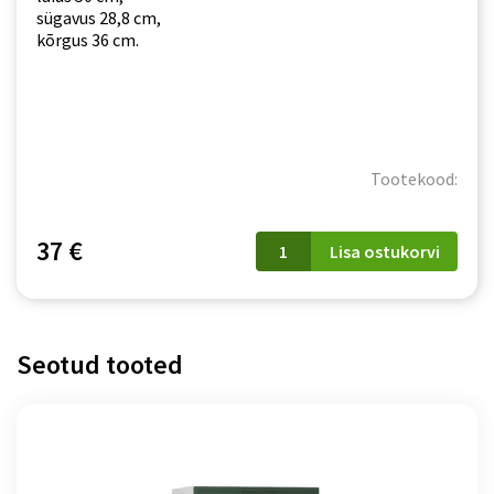
sügavus 28,8 cm,
kõrgus 36 cm.
Tootekood:
W
37 €
Lisa ostukorvi
50
OKGR
Sonja
tamm
kogus
Seotud tooted