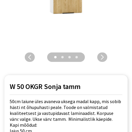
W 50 OKGR Sonja tamm
50cm laiune üles avaneva uksega madal kapp, mis sobib
hästi nt õhupuhasti peale. Toode on valmistatud
kvaliteetsest ja vastupidavast laminaadist. Korpuse
värv: valge. Ukse värv: tamm. Minimalistlik käepide.
Kapi mõõdud:
laius 50 cm,