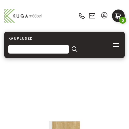
0
KAUPLUSED