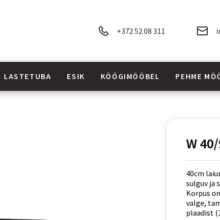
+372 52 08 311
i
LASTETUBA
ESIK
KÖÖGIMÖÖBEL
PEHME MÖ
W 40/
40cm laiu
sulguv ja
Korpus on
valge, ta
plaadist (