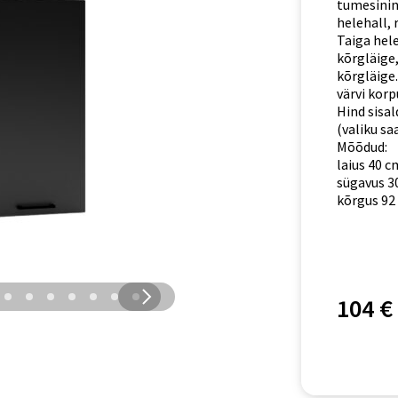
tumesinin
helehall, 
Taiga hel
kõrgläige,
kõrgläige
värvi korp
Hind sisal
(valiku sa
Mõõdud:
laius 40 c
sügavus 3
kõrgus 92
104 €