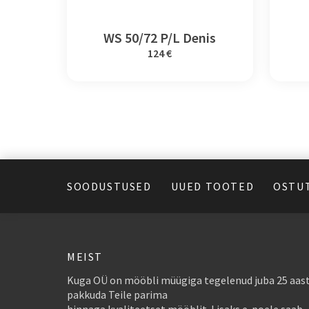
WS 50/72 P/L Denis
124 €
SOODUSTUSED
UUED TOOTED
OSTU
MEIST
Kuga OÜ on mööbli müügiga tegelenud juba 25 aast
pakkuda Teile parima