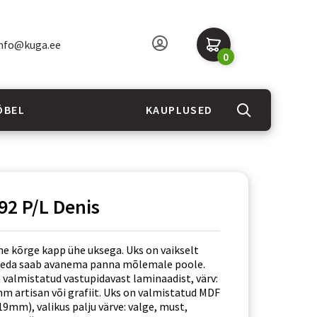
nfo@kuga.ee
0
ÖBEL
KAUPLUSED
92 P/L Denis
ne kõrge kapp ühe uksega. Uks on vaikselt
 seda saab avanema panna mõlemale poole.
 valmistatud vastupidavast laminaadist, värv:
mm artisan või grafiit. Uks on valmistatud MDF
19mm), valikus palju värve: valge, must,