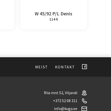
W 45/92 P/L Denis
114 €
MEIST
KONTAKT
Riia mnt 52, Viljandi
+372 52 08 311
info@kuga.ee