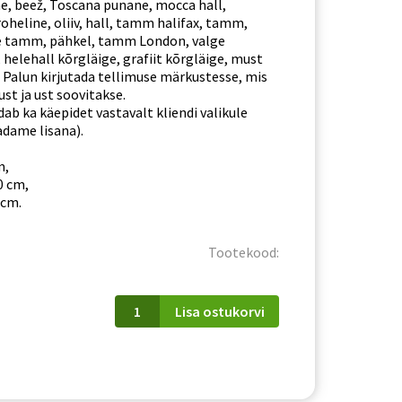
e, beež, Toscana punane, mocca hall,
roheline, oliiv, hall, tamm halifax, tamm,
e tamm, pähkel, tamm London, valge
 helehall kõrgläige, grafiit kõrgläige, must
. Palun kirjutada tellimuse märkustesse, mis
ust ja ust soovitakse.
dab ka käepidet vastavalt kliendi valikule
adame lisana).
m,
0 cm,
 cm.
Tootekood:
W
Lisa ostukorvi
40/92
P/L
Denis
kogus