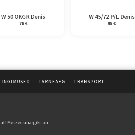
W 50 OKGR Denis
W 45/72 P/L Denis
76 €
95 €
TINGIMUSED
TARNEAEG
TRANSPORT
at! Meie eesmärgiks on