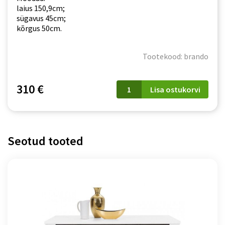
laius 150,9cm;
sügavus 45cm;
kõrgus 50cm.
Tootekood: brando
Vitriinkapp
310 €
Lisa ostukorvi
Brando
B
5
kogus
Seotud tooted