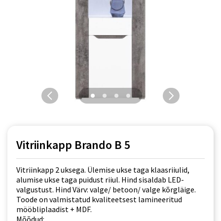
Vitriinkapp Brando B 5
Vitriinkapp 2 uksega. Ülemise ukse taga klaasriiulid,
alumise ukse taga puidust riiul. Hind sisaldab LED-
valgustust. Hind Värv: valge/ betoon/ valge kõrgläige.
Toode on valmistatud kvaliteetsest lamineeritud
mööbliplaadist + MDF.
Mõõdud: