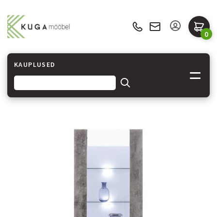
0
KAUPLUSED