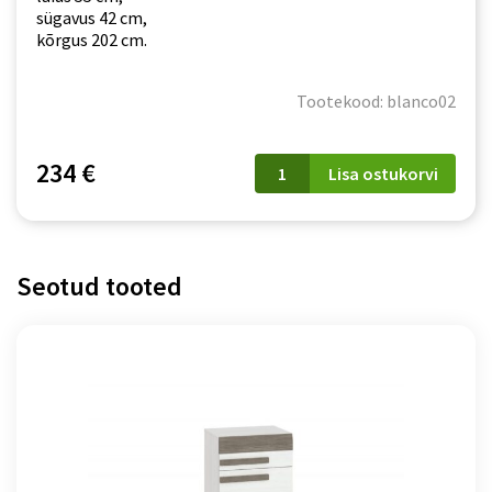
sügavus 42 cm,
kõrgus 202 cm.
Tootekood: blanco02
Vitriinkapp
234 €
Lisa ostukorvi
Blanco
02
kogus
Seotud tooted