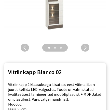
Vitriinkapp Blanco 02
Vitriinkapp 2 klaasuksega. Lisatasu eest võimalik on
juurde tellida LED-valgustus. Toode on valmistatud
kvaliteetsest lamineeritud mööbliplaadist + MDF. Jalad
on plastikust. Värv: valge mänd/hall.
Mõõdud:
laius 55 cm,