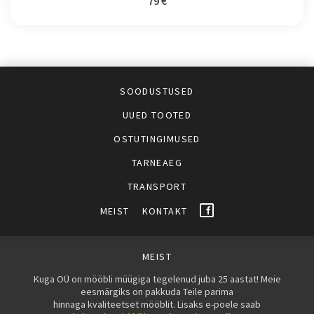
79 €
SOODUSTUSED
UUED TOOTED
OSTUTINGIMUSED
TARNEAEG
TRANSPORT
MEIST
KONTAKT
MEIST
Kuga OÜ on mööbli müügiga tegelenud juba 25 aastat! Meie
eesmärgiks on pakkuda Teile parima
hinnaga kvaliteetset mööblit. Lisaks e-poele saab