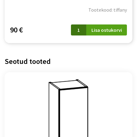
Tootekood: tiffany
Töötasapind
90 €
Lisa ostukorvi
200
cm
kogus
Seotud tooted