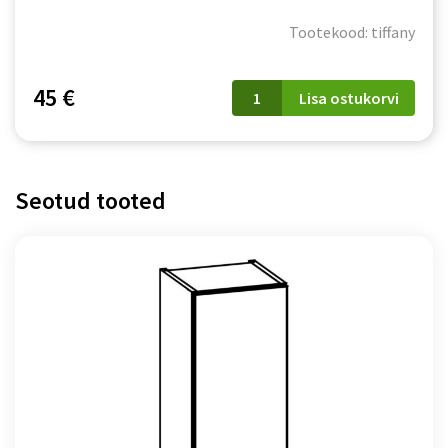
Tootekood: tiffany
Töötasapind
45 €
Lisa ostukorvi
100
cm
kogus
Seotud tooted