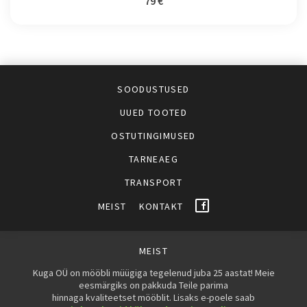
79 €
SOODUSTUSED
UUED TOOTED
OSTUTINGIMUSED
TARNEAEG
TRANSPORT
MEIST
KONTAKT
MEIST
Kuga OÜ on mööbli müügiga tegelenud juba 25 aastat! Meie
eesmärgiks on pakkuda Teile parima
hinnaga kvaliteetset mööblit. Lisaks e-poele saab