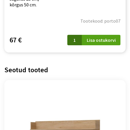
kõrgus 50 cm.
Tootekood: porto07
Riiul
67 €
Lisa ostukorvi
Porto
07
kogus
Seotud tooted