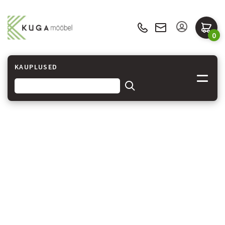
0
KAUPLUSED