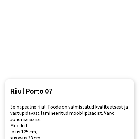
Riiul Porto 07
Seinapealne riiul. Toode on valmistatud kvaliteetsest ja
vastupidavast lamineeritud mööbliplaadist. Värv:
sonoma jasna.
Mõõdud:
laius 125 cm,
sügavus 23 cm,