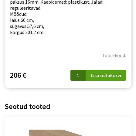
paksus 16mm. Käepidemed: plastikust. Jalad:
reguleeritavad.
Mõõdud:
laius 60 cm,
sügavus 57,6 cm,
kõrgus 201,7 cm.
Tootekood:
PATI
206 €
Lisa ostukorvi
(PK24/PF23)
püstak
tamm
cremona
torro
Seotud tooted
kogus