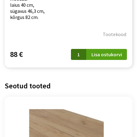
laius 40 cm,
sügavus 46,3 cm,
kõrgus 82 cm.
Tootekood:
PATI
88 €
Lisa ostukorvi
(PK14/PF15)
40cm
kašmiir
kogus
Seotud tooted