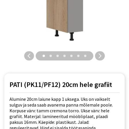
PATI (PK11/PF12) 20cm hele grafiit
Alumine 20cm laiune kapp 1 uksega. Uks on vaikselt
sulguv ja seda saab avanema panna mõlemale poole.
Korpuse värv: tamm cremona torro. Ukse värv: hele
grafiit. Materjal: lamineeritud mööbliplaat, plaadi
paksus 16mm. Käepide: plastikust. Jalad:
reguleeritavad. Hind ei sisalda töötasapinda.