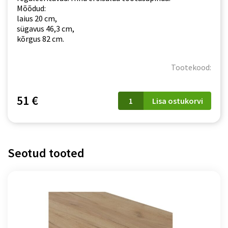
Mõõdud:
laius 20 cm,
sügavus 46,3 cm,
kõrgus 82 cm.
Tootekood:
PATI
51 €
Lisa ostukorvi
(PK11/PF12)
20cm
hele
grafiit
kogus
Seotud tooted