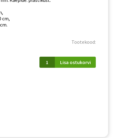
mm. Käepide: plastikust.
m,
0 cm,
 cm.
Tootekood:
PATI
Lisa ostukorvi
(PK09/PF11)
nurgakapp
tamm
artisan
kogus