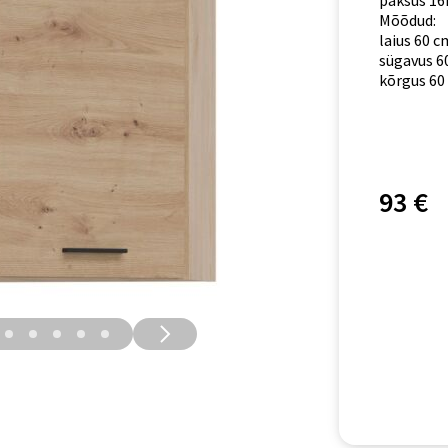
paksus 16
Mõõdud:
laius 60 c
sügavus 6
kõrgus 60
93 €