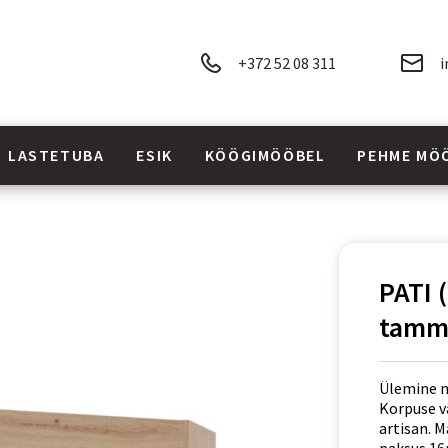
+372 52 08 311
i
LASTETUBA
ESIK
KÖÖGIMÖÖBEL
PEHME MÖ
PATI 
tamm 
Ülemine n
Korpuse v
artisan. M