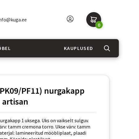
nfo@kuga.ee
0
ÖBEL
KAUPLUSED
(PK09/PF11) nurgakapp
artisan
urgakapp 1 uksega. Uks on vaikselt sulguv.
ärv: tamm cremona torro. Ukse värv: tamm
aterjal: lamineeritud mööbliplaat, plaadi