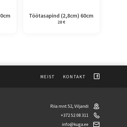
80cm
Töötasapind (2,8cm) 60cm
28 €
MEIST
KONTAKT
Riia mnt 52, Viljandi
+372 52 08 311
info@kuga.ee