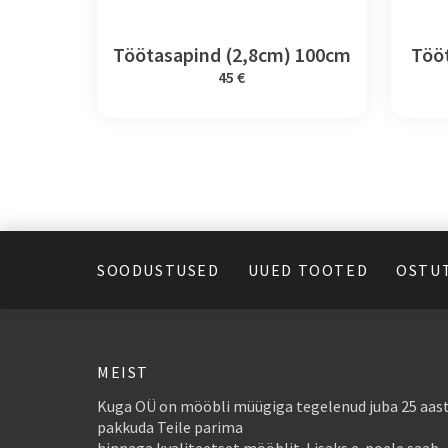
Töötasapind (2,8cm) 100cm
Töö
45 €
SOODUSTUSED
UUED TOOTED
OSTU
MEIST
Kuga OÜ on mööbli müügiga tegelenud juba 25 aast
pakkuda Teile parima