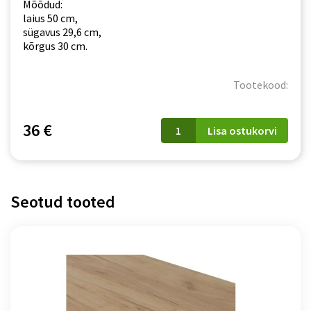
Mõõdud:
laius 50 cm,
sügavus 29,6 cm,
kõrgus 30 cm.
Tootekood:
PATI
36 €
Lisa ostukorvi
(PK07/PF09)
50cm
tamm
cremona
torro
Seotud tooted
kogus