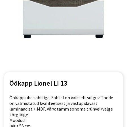
Öökapp Lionel LI 13
Öökapp ühe sahtliga. Sahtel on vaikselt sulguv. Toode
on valmistatud kvaliteetsest ja vastupidavast
laminaadist + MDF. Värv: tamm sonoma trühvel/valge
kõrgläige.
Mõõdud:
laius 55 cm,