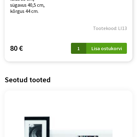
sügavus 40,5 cm,
kõrgus 44 cm.
Tootekood: LI13
Öökapp
80 €
Lisa ostukorvi
Lionel
LI
13
kogus
Seotud tooted