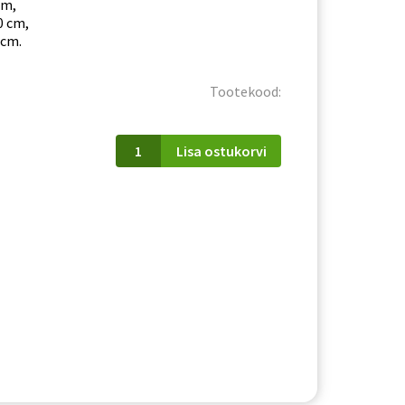
cm,
0 cm,
 cm.
Tootekood:
Kummut
Lisa ostukorvi
Goldin
04
kogus