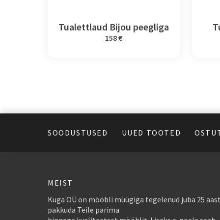
Tualettlaud Bijou peegliga
T
158 €
SOODUSTUSED
UUED TOOTED
OSTU
MEIST
Kuga OÜ on mööbli müügiga tegelenud juba 25 aast
pakkuda Teile parima