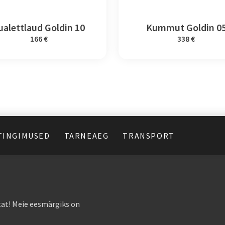
ualettlaud Goldin 10
Kummut Goldin 0
166 €
338 €
TINGIMUSED
TARNEAEG
TRANSPORT
at! Meie eesmärgiks on