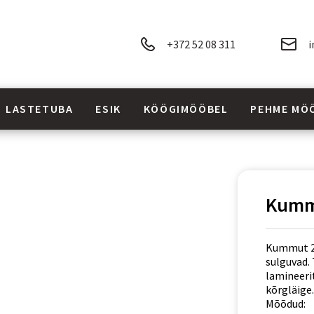
+372 52 08 311
i
LASTETUBA
ESIK
KÖÖGIMÖÖBEL
PEHME MÖ
Kumm
Kummut 2 u
sulguvad.
lamineerit
kõrgläige.
Mõõdud: