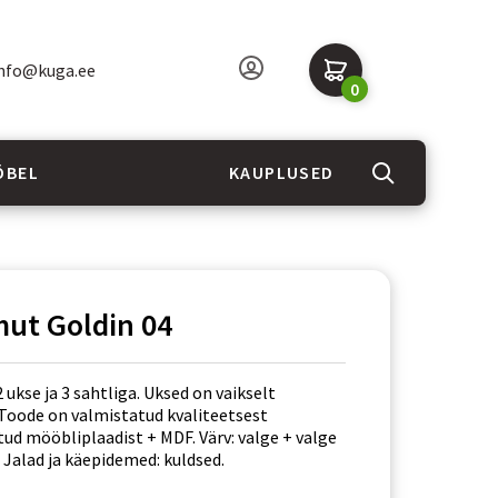
nfo@kuga.ee
0
ÖBEL
KAUPLUSED
ut Goldin 04
kse ja 3 sahtliga. Uksed on vaikselt
 Toode on valmistatud kvaliteetsest
ud mööbliplaadist + MDF. Värv: valge + valge
 Jalad ja käepidemed: kuldsed.