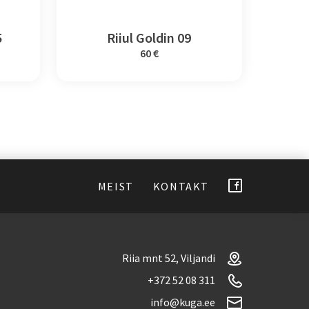
5
Riiul Goldin 09
60 €
MEIST
KONTAKT
Riia mnt 52, Viljandi
+372 52 08 311
info@kuga.ee