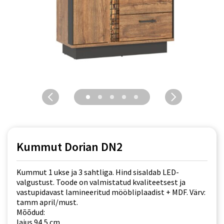
Kummut Dorian DN2
Kummut 1 ukse ja 3 sahtliga. Hind sisaldab LED-
valgustust. Toode on valmistatud kvaliteetsest ja
vastupidavast lamineeritud mööbliplaadist + MDF. Värv:
tamm april/must.
Mõõdud:
laius 94,5 cm,