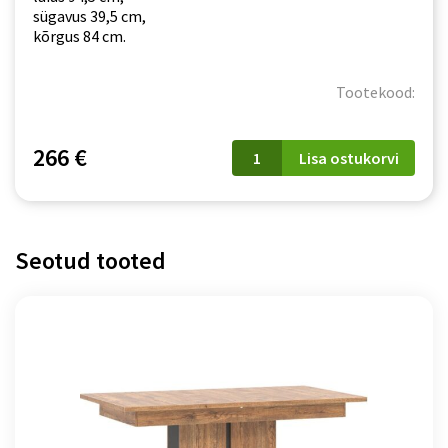
sügavus 39,5 cm,
kõrgus 84 cm.
Tootekood:
Kummut
266 €
Lisa ostukorvi
Dorian
DN2
kogus
Seotud tooted