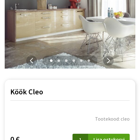
Köök Cleo
Tootekood: cleo
Köök
0 €
Lisa ostukorvi