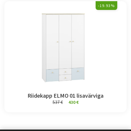
-19.93%
Riidekapp ELMO 01 lisavärviga
537 €
430 €