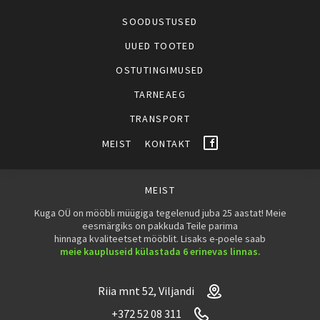
SOODUSTUSED
UUED TOOTED
OSTUTINGIMUSED
TARNEAEG
TRANSPORT
MEIST
KONTAKT
MEIST
Kuga OÜ on mööbli müügiga tegelenud juba 25 aastat! Meie
eesmärgiks on pakkuda Teile parima
hinnaga kvaliteetset mööblit. Lisaks e-poele saab
meie kaupluseid külastada 6 erinevas linnas.
Riia mnt 52, Viljandi
+372 52 08 311